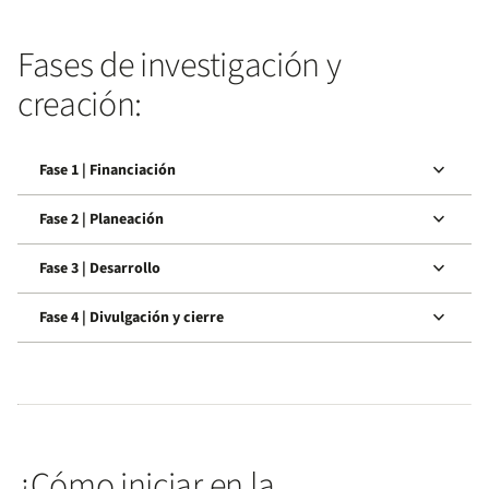
Fases de investigación y
creación:
keyboard_arrow_down
Fase 1 | Financiación
keyboard_arrow_down
Fase 2 | Planeación
keyboard_arrow_down
Fase 3 | Desarrollo
keyboard_arrow_down
Fase 4 | Divulgación y cierre
¿Cómo iniciar en la