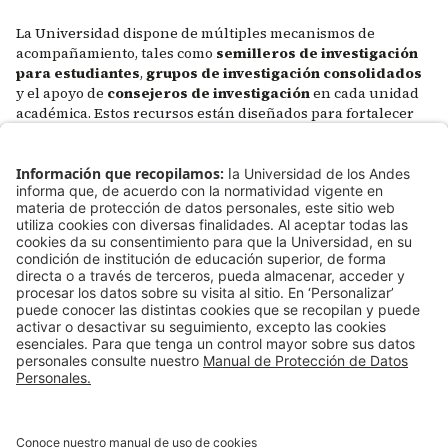
La Universidad dispone de múltiples mecanismos de
acompañamiento, tales como
semilleros de investigación
para estudiantes
,
grupos de investigación consolidados
y el apoyo de
consejeros de investigación
en cada unidad
académica. Estos recursos están diseñados para fortalecer
las capacidades investigativas, fomentar la colaboración
interdisciplinaria y promover una inserción activa en las
dinámicas científicas y académicas, de acuerdo con las
particularidades de cada rol.
arrow_outward
Manual del investigador - Pregrado
arrow_outward
Consejería para la investigación
arrow_forward
Grupos de Investigación
arrow_forward
Ciclo de vida de la investigación