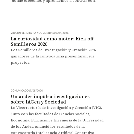
donde crecemos y aprendemos a convivir con
personas distintas y donde se hacen visibles los
grandes desafíos de la vida en sociedad.
VIDA UNIVERSITARIA Y COMUNIDAD
02/04/2026
La curiosidad como motor: Kick off
Semilleros 2026
Los Semilleros de Investigación y Creación 2026
ganadores de la convocatoria presentaron sus
proyectos.
COMUNICADO
07/05/2026
Uniandes impulsa investigaciones
sobre IAGen y Sociedad
La Vicerrectoría de Investigación y Creación (VIC),
junto con las facultades de Ciencias Sociales,
Economía, Educación e Ingeniería de la Universidad
de los Andes, anunció los resultados de la
convocatoria Inteligencia Artificial Generativa